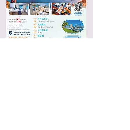
Bravo Travel San Diego
​7330 Clairemont Mesa Blvd, A104, San Diego, CA
92111
​(Inside 99 Ranch Market）
Bravo Travel Irvine
4860 Irvine Blvd, Ste 208, Irvine CA 92620
(2nd Floor above Cathy Bank ）