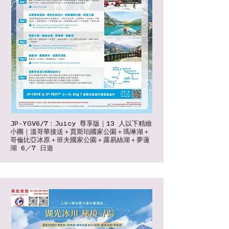
JP-YGV6/7：Juicy 尊享版｜13 人以下精緻
小團｜溫哥華接送＋賈斯珀國家公園＋瑪琳湖＋
哥倫比亞冰原＋班夫國家公園＋露易絲湖＋夢蓮
湖 6／7 日遊