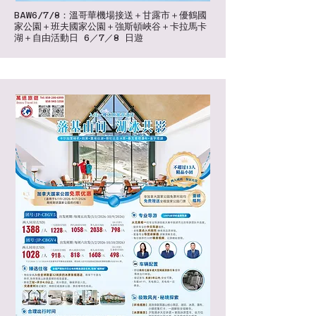
BAW6/7/8：溫哥華機場接送＋甘露市＋優鶴國
家公園＋班夫國家公園＋強斯頓峽谷＋卡拉馬卡
湖＋自由活動日 6／7／8 日遊