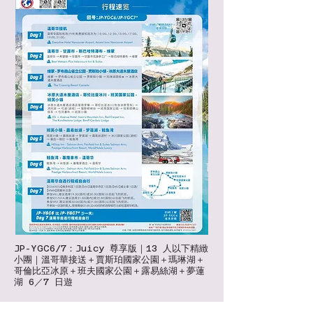
JP-YGC6/7：Juicy 尊享版｜13 人以下精緻
小團｜溫哥華接送＋賈斯珀國家公園＋瑪琳湖＋
哥倫比亞冰原＋班夫國家公園＋露易絲湖＋夢蓮
湖 6／7 日遊