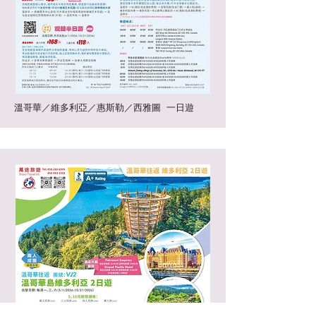
溫哥華／維多利亞／惠斯勒／西雅圖 一日遊