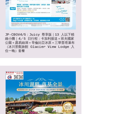
JP-CBGV4/5：Juicy 尊享版｜13 人以下精
緻小團｜4／5 日行程：卡加利接送＋班夫國家
公園＋露易絲湖＋哥倫比亞冰原＋三華普塔瀑布
（冰川景觀旅館 Glacier View Lodge 入
住一晚）套餐