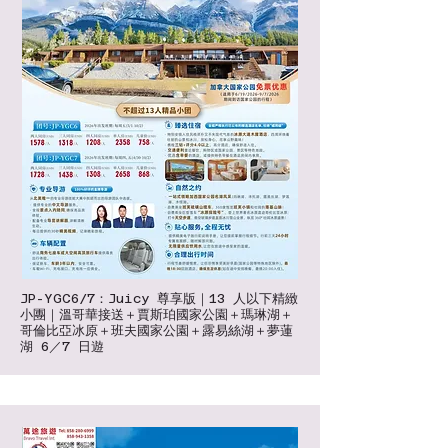
JP-YGC6/7：Juicy 尊享版｜13 人以下精緻
小團｜溫哥華接送＋賈斯珀國家公園＋瑪琳湖＋
哥倫比亞冰原＋班夫國家公園＋露易絲湖＋夢蓮
湖 6／7 日遊