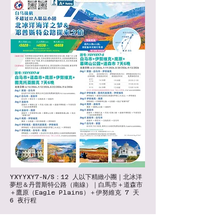
YXYYXY7-N/S：12 人以下精緻小團｜北冰洋
夢想＆丹普斯特公路（南線）｜白馬市＋道森市
＋鷹原（Eagle Plains）＋伊努維克 7 天
6 夜行程