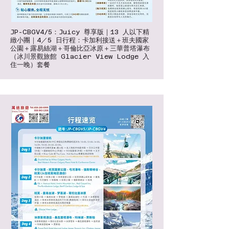
JP-CBGV4/5：Juicy 尊享版｜13 人以下精
緻小團｜4／5 日行程：卡加利接送＋班夫國家
公園＋露易絲湖＋哥倫比亞冰原＋三華普塔瀑布
（冰川景觀旅館 Glacier View Lodge 入
住一晚）套餐