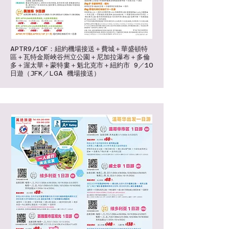
APTR9/10F：紐約機場接送＋費城＋華盛頓特
區＋瓦特金斯峽谷州立公園＋尼加拉瀑布＋多倫
多＋渥太華＋蒙特婁＋魁北克市＋紐約市 9／10
日遊（JFK／LGA 機場接送）