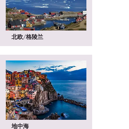
北欧/
格陵兰
地中海