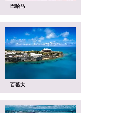
巴哈马
百慕大