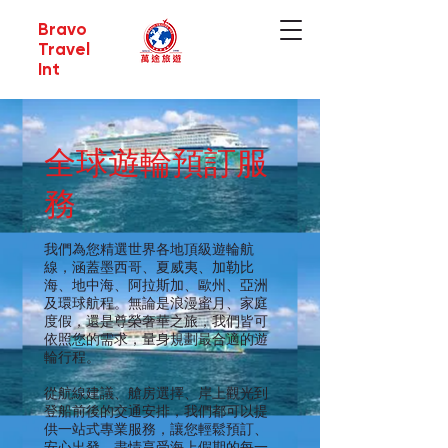
Bravo
Travel
Int
全球遊輪預訂服
務
我們為您精選世界各地頂級遊輪航
線，涵蓋墨西哥、夏威夷、加勒比
海、地中海、阿拉斯加、歐州、亞洲
及環球航程。無論是浪漫蜜月、家庭
度假，還是尊榮奢華之旅，我們皆可
依照您的需求，量身規劃最合適的遊
輪行程。
從航線建議、艙房選擇、岸上觀光到
登船前後的交通安排，我們都可以提
供一站式專業服務，讓您輕鬆預訂、
安心出發，盡情享受海上假期的每一