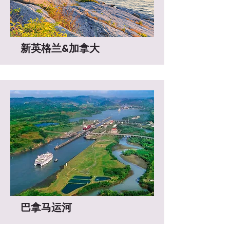
新英格兰&加拿大
巴拿马运河