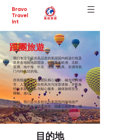
Bravo
Travel
Int
跟團旅遊
我们专注于提供高品质的美国国内精选行程及
世界各地陆地跟团游，行程覆盖欧洲、北欧、
亚洲、地中海、中东、澳新、南美、非洲等热
门与特色目的地。
所有线路均由专业团队精心规划，融合经典城
市、人文历史、自然风光与深度体验，并配备
经验丰富的领队与贴心服务，确保旅程安全、
顺畅、省心。
同时，我们提供多样化的美国国内陆地游产
品，从东西海岸经典路线、国家公园探索、城
市观光到主题行程，满足不同旅客的出行需
求，让每一次旅行都安心而难忘。
目的地