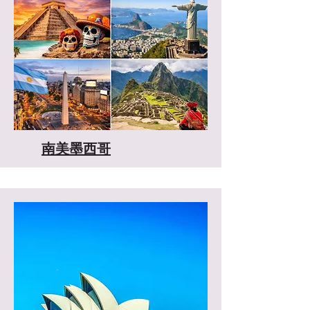
​南美墨西哥