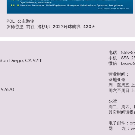
PCL 公主游轮
罗德岱堡 前往 洛杉矶 2027环球航线 130天
电话：858-573
手机：858-280
San Diego, CA 92111
微信：bravo69
营业时间：
圣地亚哥
周一至周五 上午9
A 92620
周六至周日 上午
尔湾
周二、周四、周
其它时间请提
电子邮件：
br
网 址：
w