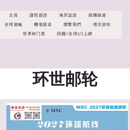
主頁
護照簽證
海牙認證
跟團旅遊
全球遊輪
機場接送
聯繫我們
维京游轮
世界杯门票
回國/全球5G上網
环世邮轮