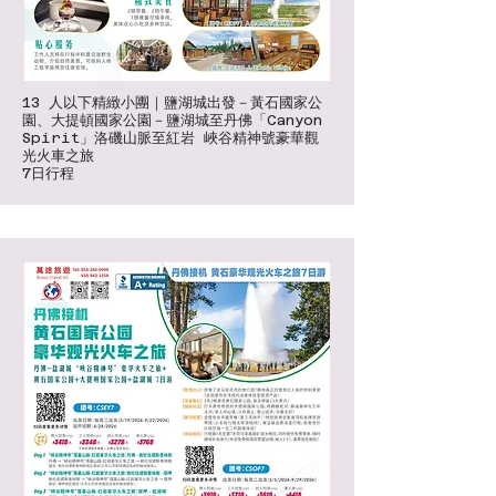
13 人以下精緻小團｜鹽湖城出發－黃石國家公
園、大提頓國家公園－鹽湖城至丹佛「Canyon
Spirit」洛磯山脈至紅岩 峽谷精神號豪華觀
光火車之旅
7日行程