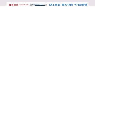
MA7：7 日行程－丹佛國際機場（DEN）接機，
途經瘋馬紀念碑、拉什莫爾山國家紀念公園、黃
石國家公園、大提頓國家公園、鹽湖城、洛磯山
脈，丹佛國際機場（DEN）送機