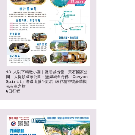
13 人以下精緻小團｜鹽湖城出發－黃石國家公
園、大提頓國家公園－鹽湖城至丹佛「Canyon
Spirit」洛磯山脈至紅岩 峽谷精神號豪華觀
光火車之旅
8日行程