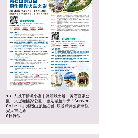
13 人以下精緻小團｜鹽湖城出發－黃石國家公
園、大提頓國家公園－鹽湖城至丹佛「Canyon
Spirit」洛磯山脈至紅岩 峽谷精神號豪華觀
光火車之旅
8日行程