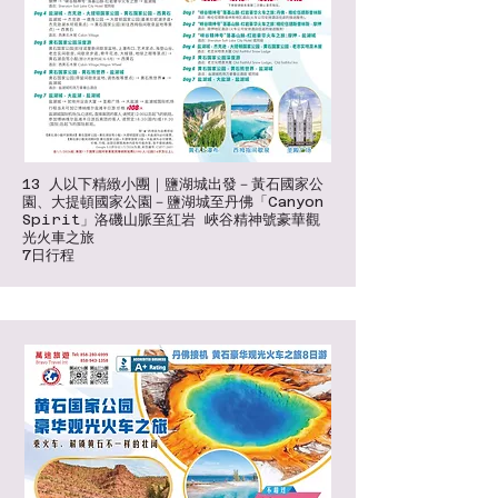
13 人以下精緻小團｜鹽湖城出發－黃石國家公
園、大提頓國家公園－鹽湖城至丹佛「Canyon
Spirit」洛磯山脈至紅岩 峽谷精神號豪華觀
光火車之旅
7日行程